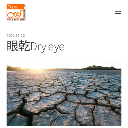
Skip
Skip
to
to
navigation
content
主頁
2022-11-12
O-PS的故事
眼乾Dry eye
Expand
服務
child
Blog
menu
產品
聯絡我們