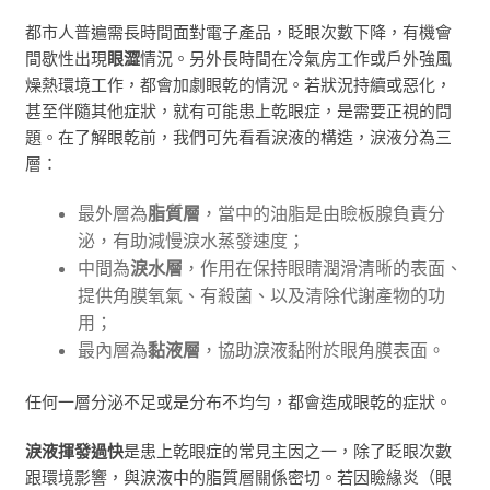
都市人普遍需長時間面對電子產品，眨眼次數下降，有機會
間歇性出現
眼澀
情況。
另外長時間在冷氣房工作或戶外強風
燥熱環境工作，都會加劇眼乾的情況。
若狀況持續或惡化，
甚至伴隨其他症狀，就有可能患上乾眼症，
是
需要正視
的
問
題。在了解眼乾前
，
我們可先看看淚液的構造，淚液分為三
層：
最外層為
脂質層
，
當中的油脂是由瞼板腺負責分
泌，有助減慢淚水蒸發速度
；
中間為
淚水層
，
作用在保持眼睛潤滑清晰的表面、
提供角膜氧氣、有殺菌、以及清除代謝產物的功
用
；
最內層為
黏液層
，協助淚液黏附於眼角膜表面
。
任何一層分泌不足或是分布不均勻，都會造成眼乾的症狀。
淚液揮發過快
是患上乾眼症的常見主因之一，
除了眨眼次數
跟環境影響
，
與淚液中的脂質層
關係密切
。
若因瞼緣炎（眼