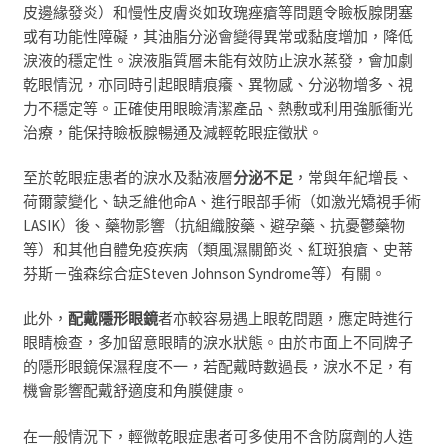
皮邊緣發炎）和慢性皮膚炎如玫瑰痤瘡等問題令瞼板腺閉塞
或有功能性障礙
，
其油脂分泌會變得異常或黏度增加
，
降低
淚液的穩定性。淚液脂質層未能有效防止淚水蒸發
，
會加劇
乾眼情況，亦同時引起眼睛
痕癢、異物感、分泌物增多、視
力不穩定等
。
正確使用眼瞼清潔產品
、
熱敷或利用強脈衝光
治療，能保持瞼板腺暢通及減輕乾眼症徵狀
。
至於乾眼症患者的淚水
及黏液層
分泌不足
，常與年紀增長、
荷爾蒙變化、缺乏維他命A、進行眼部手術（如激光矯視手術
LASIK
）
後、藥物影響（抗組織胺藥、避孕藥、抗憂鬱藥物
等）和其他自體免疫疾病
（
類風濕關節炎、紅斑狼瘡、
史蒂
芬斯－強森综合症
Steven Johnson Syndrome
等）有
關。
此外，
配戴隱形眼鏡
者亦較容易遇上眼乾問題
，
應定時進行
眼睛檢查，多加留意眼睛的淚水狀態
。
由於市面上不同牌子
的隱形眼鏡保濕程度不一，若配戴時數過長，淚水不足，有
機會影響配戴舒適度和角膜健康。
在一般情況下
，
輕微乾眼症患者可多使用不含防腐劑的人造