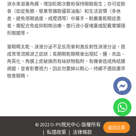
淚水來滋養角膜
、
增加眨眼次數和保持眼瞼衛生
；
亦可從飲
食（如從魚類、堅果等攝取優質油脂）和生活習慣（多休
息、
避免用眼過度
、
戒煙酒等）中著手
。
較嚴重乾眼症患
者，需配合免疫抑制劑治療、進行淚小管堵塞或配戴鞏膜隱
形眼鏡等。
當眼睛太乾、淚液分泌不足反而會刺激反射性淚液分泌
，
造
成常常流眼淚之症狀；長期眼乾眼睛會出現紅、腫、充血、
角質化，角膜上皮破損而有絲狀物黏附，有機會造成角結膜
病變，並會影響視力
，
因此勿要掉以輕心，持續不適就盡早
檢查眼睛。
© 2022 O-PS視光中心 版權所有
返回主頁
|
私隱政策
|
法律條款