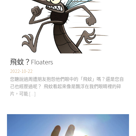
飛蚊？Floaters
2022-10-22
您聽說過周遭朋友抱怨他們眼中的「飛蚊」嗎？還是您自
己也經歷過呢？ 飛蚊看起來像是飄浮在我們眼睛裡的碎
片，可能 […]