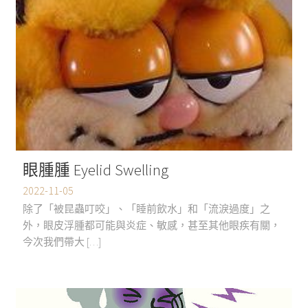
眼腫腫 Eyelid Swelling
2022-11-05
除了「被昆蟲叮咬」、「睡前飲水」和「流淚過度」之
外，眼皮浮腫都可能與炎症、敏感，甚至其他眼疾有關，
今次我們帶大 […]