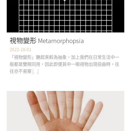
視物變形 Metamorphopsia
2022-10-01
「視物變形」聽起來較為抽象，加上我們在日常生活中一
般都是雙眼同用，因此即便其中一眼視物出現扭曲時，往
往亦不易察 […]