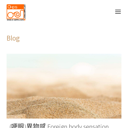
Skip
Skip
to
to
navigation
content
主頁
Blog
O-PS的故事
Expand
服務
child
Blog
menu
產品
聯絡我們
(哽眼)異物感 Foreign body sensation