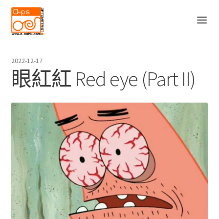
Skip
Skip
to
to
navigation
content
主頁
2022-12-17
O-PS的故事
眼紅紅 Red eye (Part II)
Expand
服務
child
Blog
menu
產品
聯絡我們