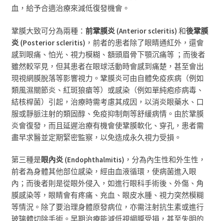
血，給予合適治療來減低復發機會。
鞏膜大致可分為兩種：
前鞏膜炎
(Anterior scleritis
)
和
後鞏膜
炎
(Posterior scleritis
)
，前者的患者除了眼睛通紅外，還會
感到眼痛、怕光、視力模糊、額頭眉骨下顎沉痛等
；而後者
雖然較罕見，但其患者在眼球活動時會感到痛楚，甚至會出
現視網膜脫落等影響視力。鞏膜炎可由自
體免疫疾
病
（
例如
類風濕關節炎、紅斑狼瘡等）或感染（例如
單純疱疹病
毒、
結核桿
菌）引起，治療時需考慮其成因，以消炎眼藥水、口
服或靜脈注射的類固醇、免疫抑制劑等舒緩病情
。
由於鞏膜
炎會復發，而且延遲治療有機會使鞏膜軟化、穿孔，患者需
盡早求醫並定期緊密監察，以免造成永久視力受損。
第三種是
眼內炎
(
Endophthalmitis
)
，
分為內生性和外生性，
前者為
身體其他部位感染，經由血液循環，使病菌進入眼
內；而後者則是
從眼外侵入，如進行眼科手術後、外傷、角
膜感染等，眼睛會有疼痛、充血、眼皮水腫、視力突然模糊
等情況。除了要治理身體原發病位，亦需注射抗生素或進行
玻璃體切除手術。早期治療能減低視網膜受損，甚至失明的