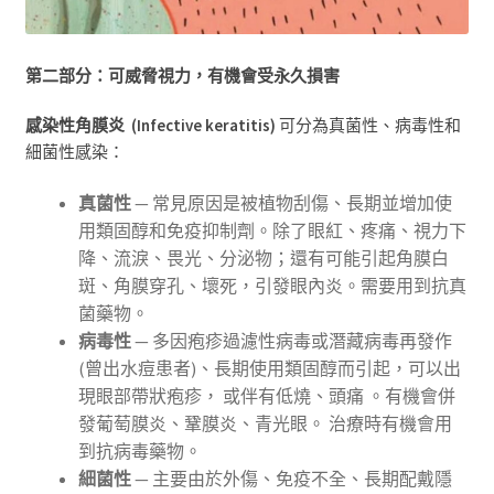
第二部分：可威脅視力
，
有機會受永久損害
感染性角膜炎
(
Infective keratitis
)
可分為真菌性、病毒性和
細菌性感染
：
真菌性
— 常見原因是被植物刮傷、長期並增加使
用類固醇和免疫抑制劑。除了眼紅、疼痛、視力下
降、流淚、畏光、分泌物；還有可能引起角膜白
斑、角膜穿孔、壞死，引發眼內炎。需要用到抗真
菌藥物。
病毒性
— 多因疱疹過濾性病毒或潛藏病毒再發作
(曾出水痘患者)、長期使用類固醇而引起，可以出
現眼部帶狀疱疹， 或伴有低燒、頭痛 。有機會併
發葡萄膜炎、鞏膜炎、青光眼。 治療時有機會用
到抗病毒藥物。
細菌性
— 主要由於外傷、免疫不全、長期配戴隱