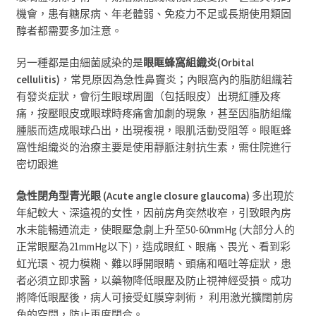
機會，患有糖尿病、年老體弱、免疫力不足或長期使用類固
醇者都需要多加注意。
另一種都是由細菌感染的是
眼眶蜂窩組織炎
(
Orbital
cellulitis
)
，
常見原因為急性鼻
竇炎
；
內
眼窩內的脂肪組織若
有發炎症狀，會衍生眼球周圍（包括眼皮）出現紅腫及疼
痛，按壓眼皮或眼球時疼痛會加劇的現象
，
甚至因脂肪組織
腫脹而造成眼球凸出，出現複視，眼肌活動受阻等
。
眼眶蜂
窩性組織炎的治療主要是使用靜脈注射抗生素，需住院進行
密切跟進
急性閉角型青光眼
(
Acute angle closure glaucoma
)
多出現於
年紀較大、深遠視的女性，因前房角突然收窄，引致眼內房
水未能暢通流走，使眼壓急劇上升至
50-60mmHg (
大部分人的
正常眼壓為
21mmHg
以下
)，
造成眼紅、眼痛、畏光、看到彩
虹光環、視力模糊、難以睜開眼睛、頭痛和嘔吐等症狀，患
者必須立即求醫，以藥物降低眼壓及防止視神經受損。成功
將降低眼壓後，病人可接受虹膜穿刺術，
利用激光擴闊前房
角的空間，防止再度閉合
。