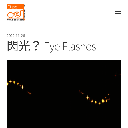
Skip
Skip
to
to
navigation
content
主頁
2022-11-26
O-PS的故事
閃光？ Eye Flashes
Expand
服務
child
Blog
menu
產品
聯絡我們