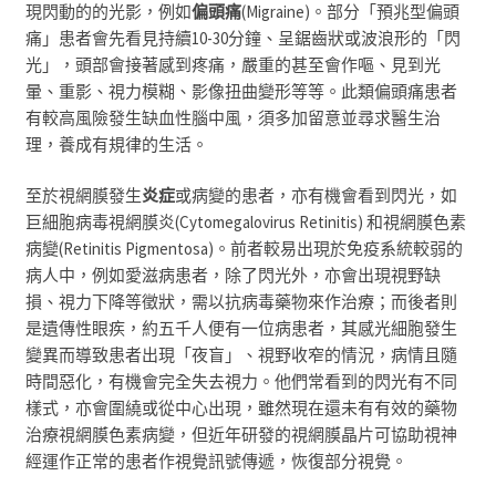
現閃動的的光影，例如
偏頭痛
(Migraine)
。部分「預兆型偏頭
痛」
患者會先看見持續
10-30
分鐘、呈鋸齒狀或波浪形的
「閃
光」
，
頭部會接著感到疼痛，嚴重的甚至會作嘔、見到光
暈、重影
、
視力模糊、影像扭曲變形等等。此類偏頭痛患者
有較高風險發生缺血性腦中風，須多加留意並尋求醫生治
理
，
養成有規律的生活
。
至於視網膜發生
炎症
或病變的患者
，
亦有機會看到閃光，如
巨細胞病毒視網膜炎
(Cytomegalovirus Retinitis)
和視網膜色素
病變
(Retinitis Pigmentosa
)
。前者較易出現於免疫系統較弱的
病人中，例如愛滋病患者，除了閃光外，亦會出現視野缺
損、視力下降等徵狀，需以抗病毒藥物來作治療；而後者則
是遺傳性眼疾，約五千人便有一位病患者，其感光細胞發生
變異而導致患者出現「夜盲」、視野收窄的情況，病情且隨
時間惡化，有機會完全失去視力
。
他們常看到的閃光有不同
樣式，亦會圍繞或從中心出現，雖然現在還未有有效的藥物
治療視網膜色素病變，但近年研發的視網膜晶片可協助視神
經運作正常的患者作視覺訊號傳遞，恢復部分視覺。