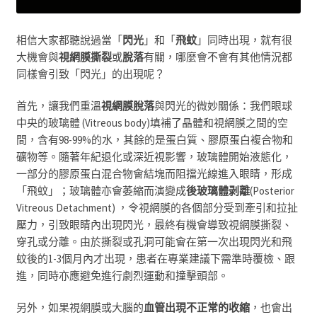
相信大家都聽說過當「
閃光
」和「
飛蚊
」
同時出現，就有很
大機會與
視網膜撕裂
或
脫落
有關，哪麼會不會有其他情況都
同樣會引致「閃光」的出現呢
？
首先，讓我們重溫
視網膜脫落
與閃光的微妙關係：我們眼球
中央的玻璃體
(
Vitreous body)
填補了晶體和視網膜之間的空
間，含有
98-99%
的水，其餘的是蛋白質、膠原蛋白複合物和
礦物等。隨著年紀退化或深近視影響，玻璃體開始液態化
，
一部分的膠原蛋白混合物會結塊而阻擋光線進入眼睛，形成
「飛蚊」；玻璃體亦會萎縮而演變成
後玻璃體剥離
(
Posterior
Vitreous Detachment
) ，
令視網膜的各個部分受到牽引和拉扯
壓力，引致眼睛內出現閃光，最終有機會導致視網膜撕裂、
穿孔或分離
。
由於撕裂或孔洞可能會在第一次出現閃光和飛
蚊後的
1-3
個月內才出現
，
患者在專業建議下需準時覆檢、跟
進，同時亦應避免進行劇烈運動和撞擊頭部。
另外，如果視網膜或大腦的
血管出現不正常的收縮
，也會出