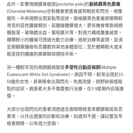
此外，影響視網膜後極部
(posterior pole)
的
脈絡膜黑色素瘤
(Choroidal Melanoma)
亦有機會使患者感到眼前有閃光、視像
變形、中央視野出現盲點等症狀。脈絡膜黑色素瘤是眼睛較
常見的惡性腫瘤類別，若腫瘤體積增大，更有機會導致視網
膜脫落、玻璃體出血、葡萄膜炎等
，
對視力構成嚴重威脅
。
體積較小的腫瘤可透過光動力治療、放射治療等處理
，
並須
定期觀察腫瘤有否擴散到其他身體部位
；
至於體積較大或未
能受控的腫瘤則需做眼球摘除手術。
另一種較罕見的視網膜病變是
多發性白點症候群
(Multiple
Evanescent White Dot Syndrome)
，病因不明，較常出現於
15-
50
歲的女性，其單眼會出現閃光、色覺改變、視野缺損或暗
點的症狀。病患者大多不需要進行治療，在
3-9
星期內自我康
復。
大部分出現閃光的患者須透過全面眼睛檢查來觀察眼底有否
異常，以作出適當的診斷和治療。如遇到不適，謹記要及早
檢查眼睛，以免視力受損。